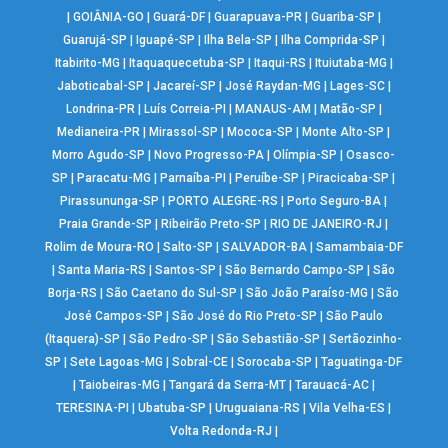
|
GOIÂNIA-GO
|
Guará-DF
|
Guarapuava-PR
|
Guariba-SP
|
Guarujá-SP
|
Iguapé-SP
|
Ilha Bela-SP
|
Ilha Comprida-SP
|
Itabirito-MG
|
Itaquaquecetuba-SP
|
Itaqui-RS
|
Ituiutaba-MG
|
Jaboticabal-SP
|
Jacareí-SP
|
José Raydan-MG
|
Lages-SC
|
Londrina-PR
|
Luís Correia-PI
|
MANAUS-AM
|
Matão-SP
|
Medianeira-PR
|
Mirassol-SP
|
Mococa-SP
|
Monte Alto-SP
|
Morro Agudo-SP
|
Novo Progresso-PA
|
Olímpia-SP
|
Osasco-
SP
|
Paracatu-MG
|
Parnaíba-PI
|
Peruíbe-SP
|
Piracicaba-SP
|
Pirassununga-SP
|
PORTO ALEGRE-RS
|
Porto Seguro-BA
|
Praia Grande-SP
|
Ribeirão Preto-SP
|
RIO DE JANEIRO-RJ
|
Rolim de Moura-RO
|
Salto-SP
|
SALVADOR-BA
|
Samambaia-DF
|
Santa Maria-RS
|
Santos-SP
|
São Bernardo Campo-SP
|
São
Borja-RS
|
São Caetano do Sul-SP
|
São João Paraíso-MG
|
São
José Campos-SP
|
São José do Rio Preto-SP
|
São Paulo
(Itaquera)-SP
|
São Pedro-SP
|
São Sebastião-SP
|
Sertãozinho-
SP
|
Sete Lagoas-MG
|
Sobral-CE
|
Sorocaba-SP
|
Taguatinga-DF
|
Taiobeiras-MG
|
Tangará da Serra-MT
|
Tarauacá-AC
|
TERESINA-PI
|
Ubatuba-SP
|
Uruguaiana-RS
|
Vila Velha-ES
|
Volta Redonda-RJ
|