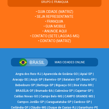
GRUPO E FRANQUIA
• GUIA CIDADE (MATRIZ)
• SEJA REPRESENTANTE
• FRANQUIA
• GUIA MOBILE
• ANUNCIE AQUI
• CONTATO (SETE LAGOAS-MG)
• CONTATO (MATRIZ)
MAIS CIDADES ONLINE
Angra dos Reis-RJ
|
Aparecida de Goiânia-GO
|
Apiaí-SP
|
Aracaju-SE
|
Arujá-SP
|
Barretos-SP
|
Batatais-SP
|
Bauru-SP
|
Bebedouro-SP
|
Bertioga-SP
|
Biguaçu-SC
|
Boa Vista-RR
|
BRASÍLIA-DF
|
Brumado-BA
|
Cabreúva-SP
|
Cajamar-SP
|
Caldas Novas-GO
|
Campo Belo-MG
|
CAMPO GRANDE-MS
|
Campos Jordão-SP
|
Caraguatatuba-SP
|
Cardoso-SP
|
Ceilândia-DF
|
Cláudio-MG
|
Duque de Caxias-RJ
|
Garanhuns-PE