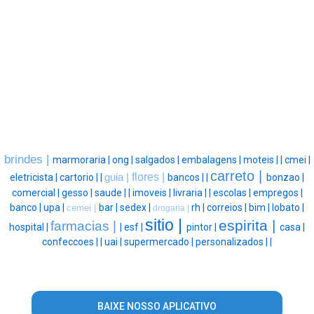
brindes |
marmoraria |
ong |
salgados |
embalagens |
moteis |
|
cmei |
carreto |
flores |
eletricista |
cartorio |
|
guia |
bancos |
|
bonzao |
comercial |
gesso |
saude |
|
imoveis |
livraria |
|
escolas |
empregos |
banco |
upa |
bar |
sedex |
rh |
correios |
bim |
lobato |
cemei |
drogaria |
sitio |
espirita |
farmacias |
hospital |
|
esf |
pintor |
casa |
confeccoes |
|
uai |
supermercado |
personalizados |
|
BAIXE NOSSO APLICATIVO