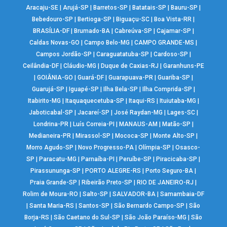
Aracaju-SE
|
Arujá-SP
|
Barretos-SP
|
Batatais-SP
|
Bauru-SP
|
Bebedouro-SP
|
Bertioga-SP
|
Biguaçu-SC
|
Boa Vista-RR
|
BRASÍLIA-DF
|
Brumado-BA
|
Cabreúva-SP
|
Cajamar-SP
|
Caldas Novas-GO
|
Campo Belo-MG
|
CAMPO GRANDE-MS
|
Campos Jordão-SP
|
Caraguatatuba-SP
|
Cardoso-SP
|
Ceilândia-DF
|
Cláudio-MG
|
Duque de Caxias-RJ
|
Garanhuns-PE
|
GOIÂNIA-GO
|
Guará-DF
|
Guarapuava-PR
|
Guariba-SP
|
Guarujá-SP
|
Iguapé-SP
|
Ilha Bela-SP
|
Ilha Comprida-SP
|
Itabirito-MG
|
Itaquaquecetuba-SP
|
Itaqui-RS
|
Ituiutaba-MG
|
Jaboticabal-SP
|
Jacareí-SP
|
José Raydan-MG
|
Lages-SC
|
Londrina-PR
|
Luís Correia-PI
|
MANAUS-AM
|
Matão-SP
|
Medianeira-PR
|
Mirassol-SP
|
Mococa-SP
|
Monte Alto-SP
|
Morro Agudo-SP
|
Novo Progresso-PA
|
Olímpia-SP
|
Osasco-
SP
|
Paracatu-MG
|
Parnaíba-PI
|
Peruíbe-SP
|
Piracicaba-SP
|
Pirassununga-SP
|
PORTO ALEGRE-RS
|
Porto Seguro-BA
|
Praia Grande-SP
|
Ribeirão Preto-SP
|
RIO DE JANEIRO-RJ
|
Rolim de Moura-RO
|
Salto-SP
|
SALVADOR-BA
|
Samambaia-DF
|
Santa Maria-RS
|
Santos-SP
|
São Bernardo Campo-SP
|
São
Borja-RS
|
São Caetano do Sul-SP
|
São João Paraíso-MG
|
São