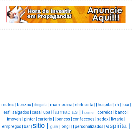
moteis |
bonzao |
marmoraria |
eletricista |
|
hospital |
rh |
|
uai |
drogaria |
farmacias |
esf |
salgados |
casa |
upa |
|
correios |
banco |
cemei |
imoveis |
pintor |
cartorio |
|
bancos |
confeccoes |
sedex |
livraria |
sitio |
espirita |
empregos |
bar |
guia |
ong |
|
|
personalizados |